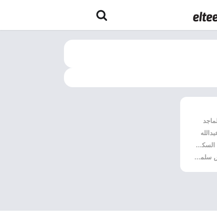
لماجد
بدالله
توزيع : هشام السكران
كلمات : يونس سلمان