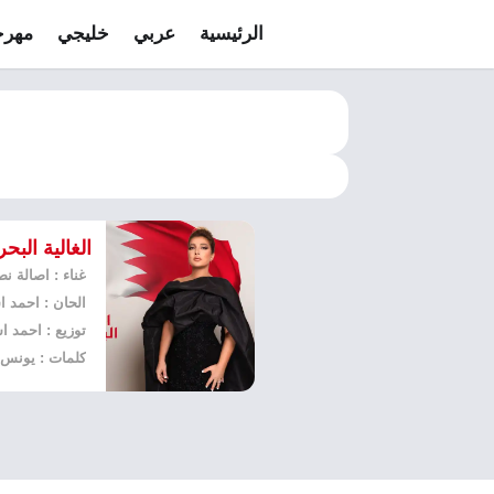
الرئيسية
عربي
خليجي
مهرج
الغالية البح
غناء : اصالة ن
الحان : احمد 
توزيع : احمد 