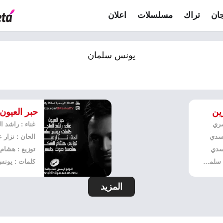
ان
تراك
مسلسلات
اعلان
يونس سلمان
رين
حبر العيون
صري
غناء : راشد ا
اسدي
الحان : نزار ع
اسدي
كلمات : يونس سلمان
المزيد