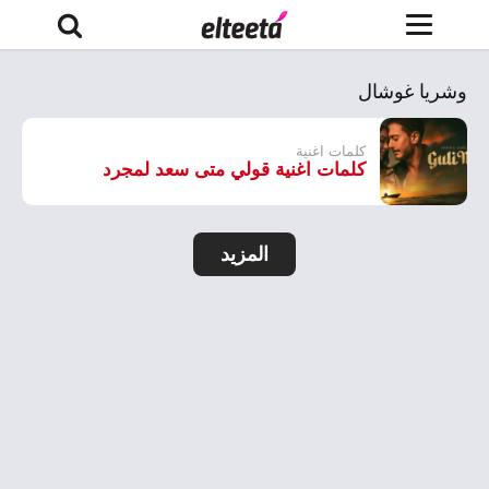
وشريا غوشال
كلمات اغنية
كلمات اغنية قولي متى سعد لمجرد
المزيد