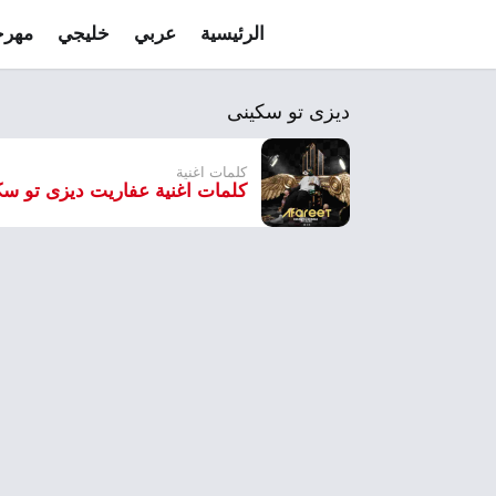
الرئيسية
عربي
خليجي
مهرج
ديزى تو سكينى
كلمات اغنية
كلمات اغنية عفاريت ديزى تو سك