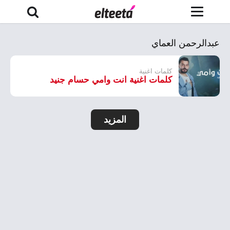
عبدالرحمن العماي
كلمات اغنية
كلمات اغنية انت وامي حسام جنيد
المزيد