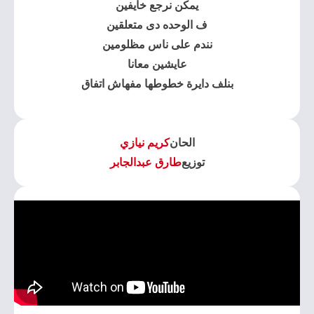
يمكن نرجع خايفين
ف الوحده دى متعلقين
نندم على ناس مظلومين
عايشين معانا
بنلف دايرة خطوطها مفهاش اتفاق
الحان
كريم نيازي
توزيع
طارق عبدالجابر