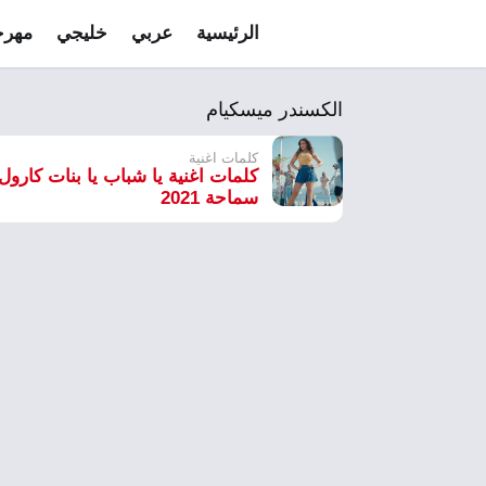
الرئيسية
عربي
خليجي
مهرج
الكسندر ميسكيام
كلمات اغنية
كلمات اغنية يا شباب يا بنات كارول
سماحة 2021