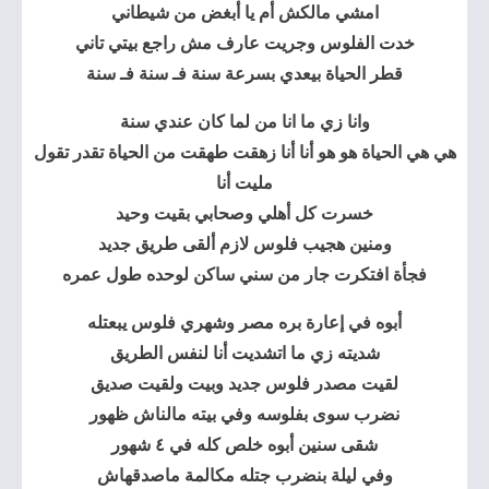
امشي مالكش أم يا أبغض من شيطاني
خدت الفلوس وجريت عارف مش راجع بيتي تاني
قطر الحياة بيعدي بسرعة سنة فـ سنة فـ سنة
وانا زي ما انا من لما كان عندي سنة
هي هي الحياة هو هو أنا أنا زهقت طهقت من الحياة تقدر تقول
مليت أنا
خسرت كل أهلي وصحابي بقيت وحيد
ومنين هجيب فلوس لازم ألقى طريق جديد
فجأة افتكرت جار من سني ساكن لوحده طول عمره
أبوه في إعارة بره مصر وشهري فلوس يبعتله
شديته زي ما اتشديت أنا لنفس الطريق
لقيت مصدر فلوس جديد وبيت ولقيت صديق
نضرب سوى بفلوسه وفي بيته مالناش ظهور
شقى سنين أبوه خلص كله في ٤ شهور
وفي ليلة بنضرب جتله مكالمة ماصدقهاش