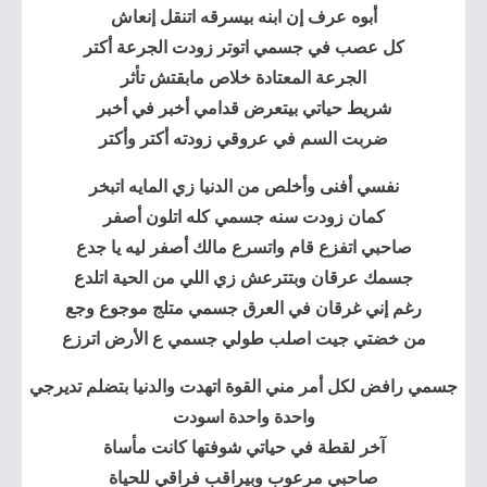
أبوه عرف إن ابنه بيسرقه اتنقل إنعاش
كل عصب في جسمي اتوتر زودت الجرعة أكتر
الجرعة المعتادة خلاص مابقتش تأثر
شريط حياتي بيتعرض قدامي أخبر في أخبر
ضربت السم في عروقي زودته أكتر وأكتر
نفسي أفنى وأخلص من الدنيا زي المايه اتبخر
كمان زودت سنه جسمي كله اتلون أصفر
صاحبي اتفزع قام واتسرع مالك أصفر ليه يا جدع
جسمك عرقان وبتترعش زي اللي من الحية اتلدع
رغم إني غرقان في العرق جسمي متلج موجوع وجع
من خضتي جيت اصلب طولي جسمي ع الأرض اترزع
جسمي رافض لكل أمر مني القوة اتهدت والدنيا بتضلم تديرجي
واحدة واحدة اسودت
آخر لقطة في حياتي شوفتها كانت مأساة
صاحبي مرعوب وبيراقب فراقي للحياة