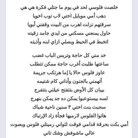
خلصت فلوسي لحد في يوم ما جتلي فكرة هي هي
دهب أمي موبايل اختي لاب توب اخويا
سرقتهم نزلت اهرب من البيت وقفني أبويا
حاول يمنعني مسكني من ايدي جامد زقيته
اتخبط في الحيط وبصلي ازاي ابنه وأذيته
خد مني كل حاجة وتربس الباب غضب
ساعتها طلبت أغرب حاجة ممكن تتطلب
عاوز فلوس حالا يا إما هرتكب جريمة
أتهمني بالجنون وأداني كام شتيمه
بيبان كل الأوض بتتفتح عيلتي بتتفرج
لسه بيستوعبوا يمكن ده جد يمكن بنهرج
سحبت بنت اختي ٣ سنين ناحية شباك
هاتوا الفلوس لارميها فجأة زاد الإرتباك
أمي بكت بحرقة قدامي فوقت لثواني رميتلي فلوس وبصوت
عالي ماشوفش وشك تاني