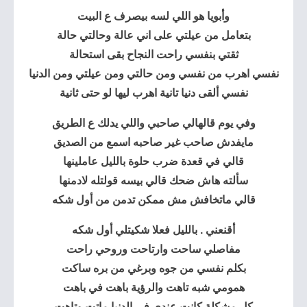
وأبويا هو اللي لسه بيصرف ع البيت
بتعامل من عيلتي على اني عالة وحالتي حالة
ثقتي بنفسي راحت النجاح بقى استحالة
نفسي اهرب من نفسي ومن حالتي ومن عيلتي ومن الدنيا
نفسي ألقى دنيا تانية اهرب ليها لو حتى ثانية
وفي يوم قالهالي صاحبي واللي يدلك ع الطريق
مايفدش صاحب غير صاحبه اسمع من الصديق
قالي في قعدة ضرب حلوة بالليل عاملينها
سألته هاش ضحك قالي بيسه قولتله لادمنها
قالي ماتخافش مش ممكن تدمن من أول شكه
أقنعني . بالليل فعلا شكيتلي أول شكه
مفاصلي ساحت وارتاحت وروحي راحت
بكلم نفسي من جوه وبرغي من بره ساكت
همومي شبه تاهت والرؤية باهت في باهت
كل مشكلة كانت عندي في الدنيا ماتت وتاهت