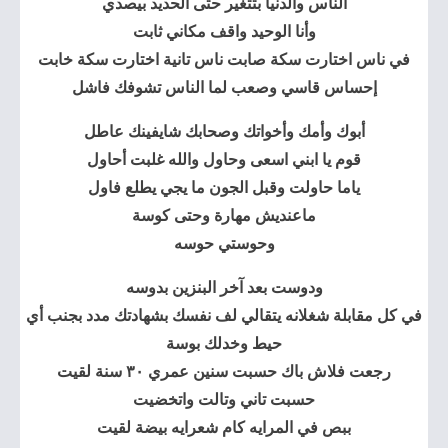
الناس والدنيا بتتغير حتى الحديد بيصدي
وأنا الوحيد واقف مكاني ثابت
في ناس اختارت سكة صابت ناس تانية اختارت سكة خابت
إحساس قاسي وصعب لما الناس تشوفك فاشل
أبوك وأمك وأخواتك وصحابك شايفينك عاطل
قوم يا ابني اسعى وحاول والله غلبت أحاول
ياما حاولت وقبل الجون ما يجي يطلع فاول
ماعنديش مهارة وحتى كوسة
وحوستي حوسه
ودوست بعد آخر البنزين بدوسه
في كل مقابلة شغلانه يتقالي لف نفسك بشهادتك مدد بجنب أي
حيط وخدلك بوسة
رجعت فلاش باك حسبت سنين عمري ٣٠ سنة لقيت
حسبت تاني وتالت واتخضيت
ببص في المرايه كام شعرايه بيضة لقيت